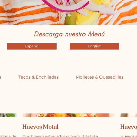
Descarga nuestro Menú
Español
English
s
Tacos & Enchiladas
Molletes & Quesadillas
Huevos Motul
Huevo
nizada de
Dos huevos estrellados sobre tortilla frita,
Huevos es