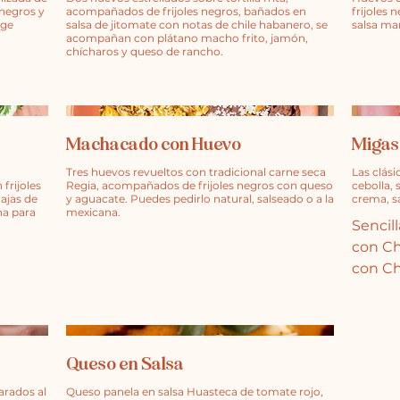
 negros y
acompañados de frijoles negros, bañados en
frijoles
ige
salsa de jitomate con notas de chile habanero, se
salsa mar
acompañan con plátano macho frito, jamón,
Machacado con Huevo
Migas
Tres huevos revueltos con tradicional carne seca
Las clás
frijoles
Regia, acompañados de frijoles negros con queso
cebolla, 
ajas de
y aguacate. Puedes pedirlo natural, salseado o a la
crema, s
ha para
mexicana.
Sencill
con Ch
con Ch
Queso en Salsa
arados al
Queso panela en salsa Huasteca de tomate rojo,