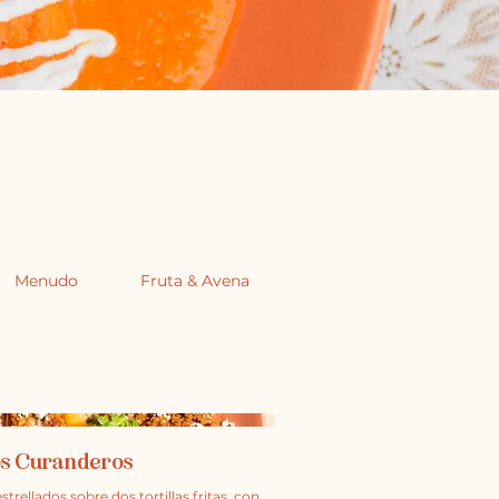
Menudo
Fruta & Avena
Lonches & Tortas
s Curanderos
trellados sobre dos tortillas fritas, con