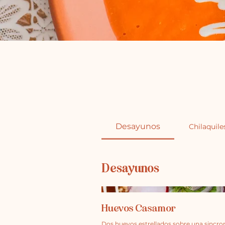
Desayunos
Chilaquile
Desayunos
Huevos Casamor
Dos huevos estrellados sobre una sincro