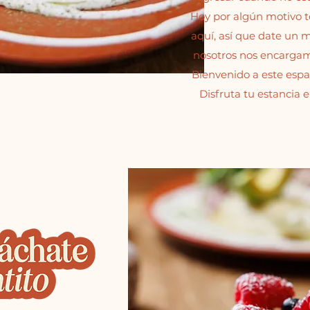
Hoy por algún motivo 
aquí, así que date un
nosotros nos encargamo
Bienvenido a este espac
Disfruta tu estancia 