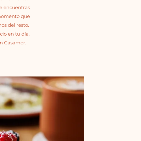
te encuentras
 momento que
s del resto.
io en tu día.
en Casamor.