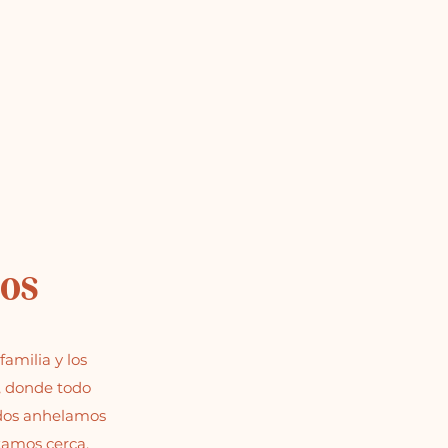
os
amilia y los
, donde todo
odos anhelamos
tamos cerca.