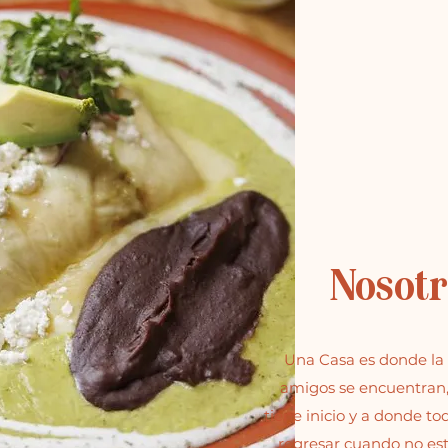
Nosotr
Una Casa es donde la f
amigos se encuentran
tiene inicio y a donde t
regresar cuando no es