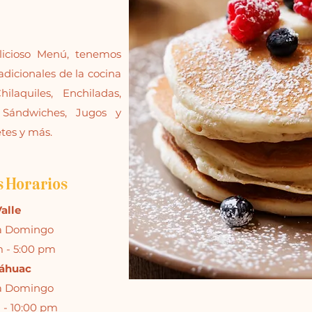
licioso Menú, tenemos
tradicionales de la cocina
laquiles, Enchiladas,
 Sándwiches, Jugos y
etes y más.
s Horarios
alle
a Domingo
 - 5:00 pm
áhuac
a Domingo
 - 10:00 pm